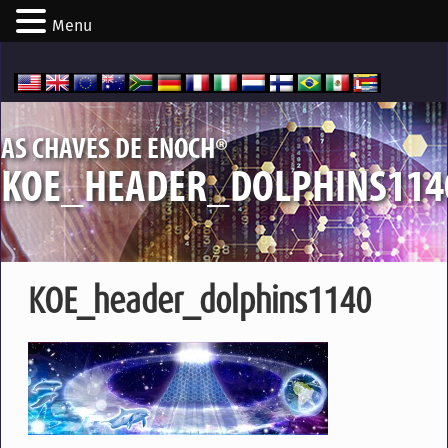
Menu
®
AS CHAVES DE ENOCH
KOE_HEADER_DOLPHINS114
KOE_header_dolphins1140