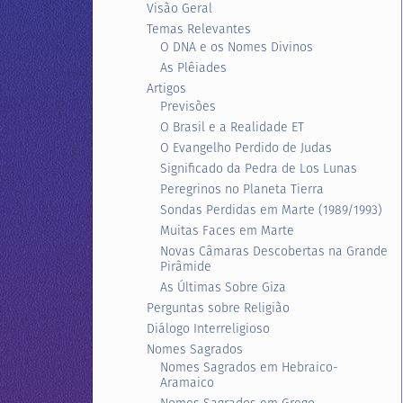
Visão Geral
Temas Relevantes
O DNA e os Nomes Divinos
As Plêiades
Artigos
Previsões
O Brasil e a Realidade ET
O Evangelho Perdido de Judas
Significado da Pedra de Los Lunas
Peregrinos no Planeta Tierra
Sondas Perdidas em Marte (1989/1993)
Muitas Faces em Marte
Novas Câmaras Descobertas na Grande
Pirâmide
As Últimas Sobre Giza
Perguntas sobre Religião
Diálogo Interreligioso
Nomes Sagrados
Nomes Sagrados em Hebraico-
Aramaico