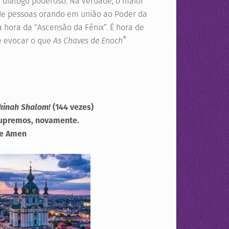
m diálogo poderoso. Na verdade, o maior
de pessoas orando em união ao Poder da
a hora da “Ascensão da Fênix”. É hora de
®
 e evocar o que
As Chaves de Enoch
ekinah Shalom!
(144 vezes)
supremos, novamente.
 e Amen