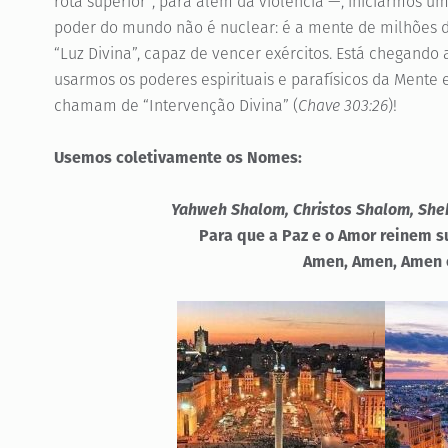
rota superior”, para além da violência —, iniciarmos u
poder do mundo não é nuclear: é a mente de milhões 
“Luz Divina”, capaz de vencer exércitos. Está chegando 
usarmos os poderes espirituais e parafísicos da Mente
chamam de “Intervenção Divina” (
Chave 303:26
)!
Usemos coletivamente os Nomes:
Yahweh Shalom, Christos Shalom, Sh
Para que a Paz e o Amor reinem 
Amen, Amen, Amen