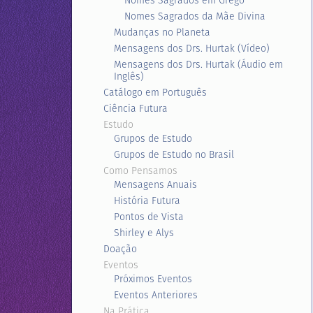
Nomes Sagrados em Grego
Nomes Sagrados da Mãe Divina
Mudanças no Planeta
Mensagens dos Drs. Hurtak (Vídeo)
Mensagens dos Drs. Hurtak (Áudio em
Inglês)
Catálogo em Português
Ciência Futura
Estudo
Grupos de Estudo
Grupos de Estudo no Brasil
Como Pensamos
Mensagens Anuais
História Futura
Pontos de Vista
Shirley e Alys
Doação
Eventos
Próximos Eventos
Eventos Anteriores
Na Prática