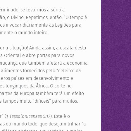
terminado, se levarmos a sério a
o, o Divino. Repetimos, então: “O tempo é
os invocar diariamente as Legiões para
amente o mundo inteiro.
er a situação! Ainda assim, a escala desta
a Oriental e abre portas para novos
ma mudança que também afetará a economia
 alimentos fornecidos pelo “celeiro” da
úmeros países em desenvolvimento e
s longínquos da África. O corte no
partes da Europa também terá um efeito
 tempos muito “difíceis” para muitos.
” (
1 Tessalonicenses 5:17
). Este é o
s do mundo todo, que desejam trilhar “a