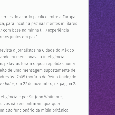
icerces do acordo pacífico entre a Europa
a, para incutir a paz nas mentes militares
7 com base na minha (J.J.) experiência
ermos juntos em paz”.
evista a jornalistas na Cidade do México
uando eu mencionava a inteligência
sas palavras foram depois repetidas numa
espeito de uma mensagem supostamente de
ndres às 17h05 (horário do Reino Unido) do
vedades
, em 27 de novembro, na página 2.
teligência e por Sir John Whitmore,
quivos não encontraram qualquer
m alto funcionário da mídia britânica.