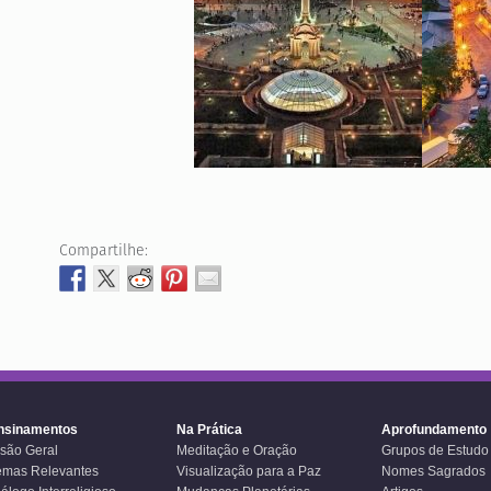
Compartilhe:
nsinamentos
Na Prática
Aprofundamento
isão Geral
Meditação e Oração
Grupos de Estudo
emas Relevantes
Visualização para a Paz
Nomes Sagrados