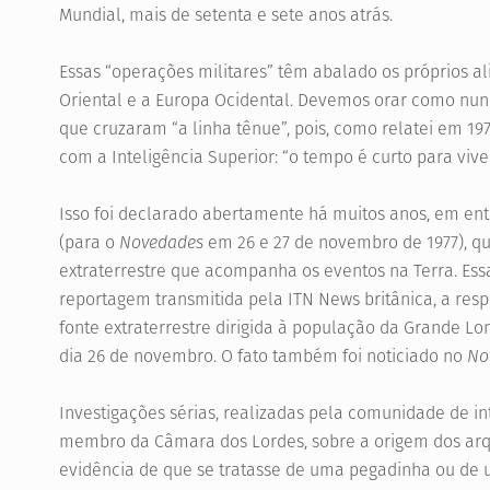
Mundial, mais de setenta e sete anos atrás.
Essas “operações militares” têm abalado os próprios al
Oriental e a Europa Ocidental. Devemos orar como nunc
que cruzaram “a linha tênue”, pois, como relatei em 197
com a Inteligência Superior: “o tempo é curto para viv
Isso foi declarado abertamente há muitos anos, em entr
(para o
Novedades
em 26 e 27 de novembro de 1977), q
extraterrestre que acompanha os eventos na Terra. Es
reportagem transmitida pela ITN News britânica, a r
fonte extraterrestre dirigida à população da Grande Lo
dia 26 de novembro. O fato também foi noticiado no
No
Investigações sérias, realizadas pela comunidade de in
membro da Câmara dos Lordes, sobre a origem dos ar
evidência de que se tratasse de uma pegadinha ou de u