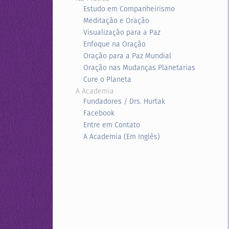
Estudo em Companheirismo
Meditação e Oração
Visualização para a Paz
Enfoque na Oração
Oração para a Paz Mundial
Oração nas Mudanças Planetarias
Cure o Planeta
A Academia
Fundadores / Drs. Hurtak
Facebook
Entre em Contato
A Academia (Em Inglês)