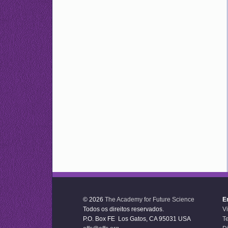
© 2026
The Academy for Future Science
E
Todos os direitos reservados.
V
P.O. Box FE Los Gatos, CA 95031 USA
T