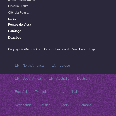
História Futura
Ciência Futura
Início
Pontos de Vista
Catálogo
Doações
Copyright © 2026 ·
KOE
em
Genesis Framework
·
WordPress
·
Login
EN - North America
EN - Europe
EN - South Africa
EN - Australia
Deutsch
Español
Français
עברית
Italiano
Nederlands
Polskie
Русский‬
Română