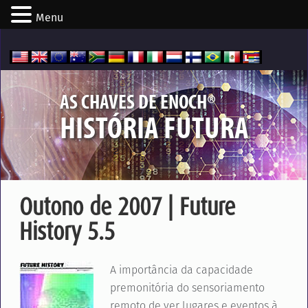
Menu
®
AS CHAVES DE ENOCH
HISTÓRIA FUTURA
Outono de 2007 | Future
History 5.5
A importância da capacidade
premonitória do sensoriamento
remoto de ver lugares e eventos à