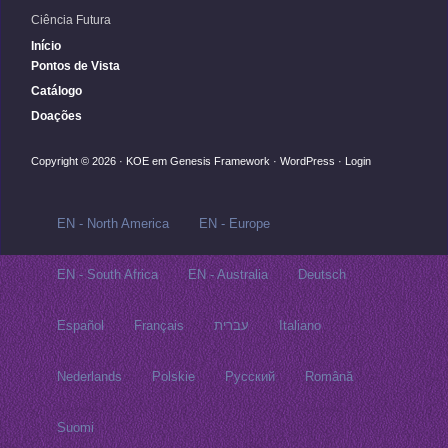
Ciência Futura
Início
Pontos de Vista
Catálogo
Doações
Copyright © 2026 ·
KOE
em
Genesis Framework
·
WordPress
·
Login
EN - North America
EN - Europe
EN - South Africa
EN - Australia
Deutsch
Español
Français
עברית
Italiano
Nederlands
Polskie
Русский‬
Română
Suomi