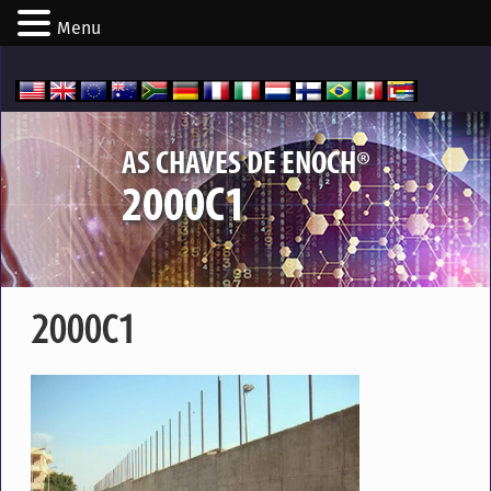
Menu
®
AS CHAVES DE ENOCH
2000C1
2000C1