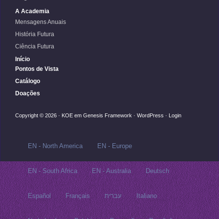
A Academia
Mensagens Anuais
História Futura
Ciência Futura
Início
Pontos de Vista
Catálogo
Doações
Copyright © 2026 ·
KOE
em
Genesis Framework
·
WordPress
·
Login
EN - North America
EN - Europe
EN - South Africa
EN - Australia
Deutsch
Español
Français
עברית
Italiano