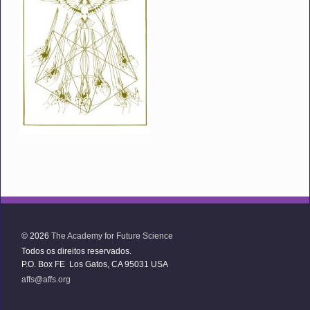
© 2026
The Academy for Future Science
Todos os direitos reservados.
P.O. Box FE Los Gatos, CA 95031 USA
affs@affs.org