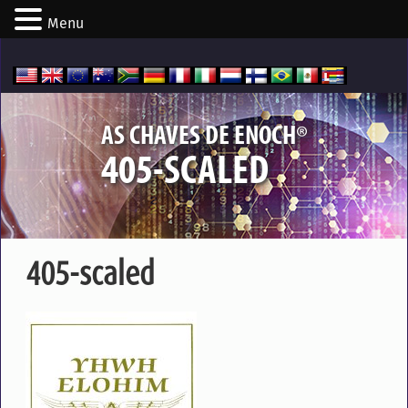
Menu
®
AS CHAVES DE ENOCH
405-SCALED
405-scaled