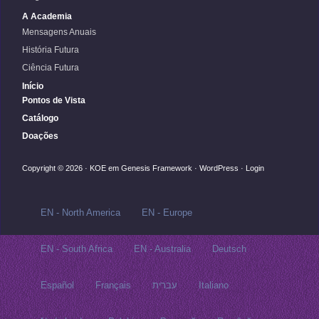
A Academia
Mensagens Anuais
História Futura
Ciência Futura
Início
Pontos de Vista
Catálogo
Doações
Copyright © 2026 ·
KOE
em
Genesis Framework
·
WordPress
·
Login
EN - North America
EN - Europe
EN - South Africa
EN - Australia
Deutsch
Español
Français
עברית
Italiano