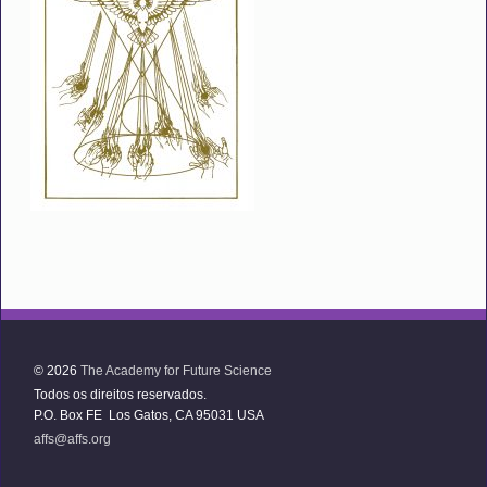
© 2026
The Academy for Future Science
Todos os direitos reservados.
P.O. Box FE Los Gatos, CA 95031 USA
affs@affs.org