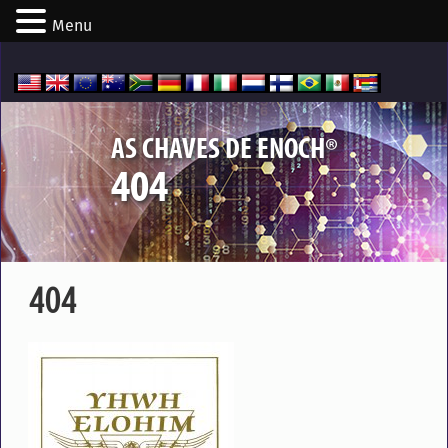
Menu
®
AS CHAVES DE ENOCH
404
404