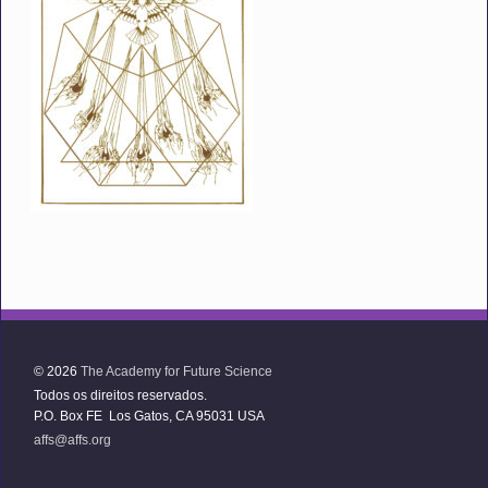
© 2026
The Academy for Future Science
Todos os direitos reservados.
P.O. Box FE Los Gatos, CA 95031 USA
affs@affs.org