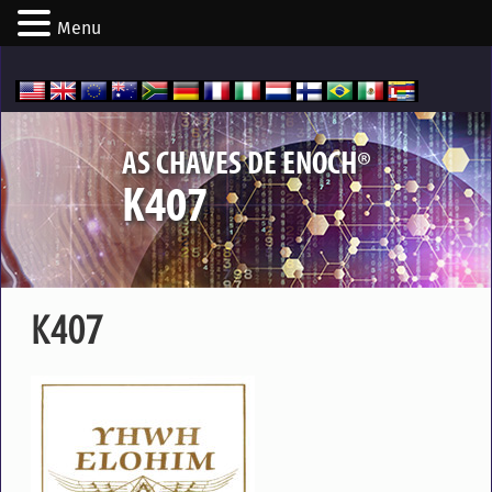
Menu
®
AS CHAVES DE ENOCH
K407
K407