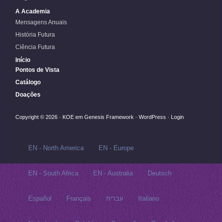
A Academia
Mensagens Anuais
História Futura
Ciência Futura
Início
Pontos de Vista
Catálogo
Doações
Copyright © 2026 ·
KOE
em
Genesis Framework
·
WordPress
·
Login
EN - North America
EN - Europe
EN - South Africa
EN - Australia
Deutsch
Español
Français
עברית
Italiano