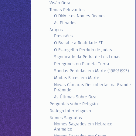
Visão Geral
Temas Relevantes
O DNA e os Nomes Divinos
As Plêiades
Artigos
Previsões
O Brasil e a Realidade ET
O Evangelho Perdido de Judas
Significado da Pedra de Los Lunas
Peregrinos no Planeta Tierra
Sondas Perdidas em Marte (1989/1993)
Muitas Faces em Marte
Novas Câmaras Descobertas na Grande
Pirâmide
As Últimas Sobre Giza
Perguntas sobre Religião
Diálogo Interreligioso
Nomes Sagrados
Nomes Sagrados em Hebraico-
Aramaico