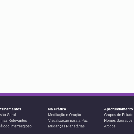
nsinamentos
Na Prática
Aprofundamento
isão Geral
Meditação e Oração
Grupos de Estudo
emas Relevantes
Visualização para a Paz
Nomes Sagrados
álogo Interreligioso
Mudanças Planetárias
Artigos