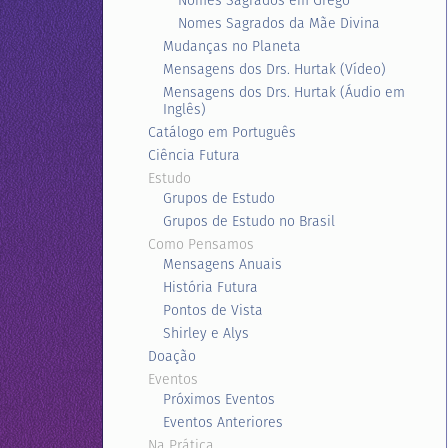
Nomes Sagrados em Grego
Nomes Sagrados da Mãe Divina
Mudanças no Planeta
Mensagens dos Drs. Hurtak (Vídeo)
Mensagens dos Drs. Hurtak (Áudio em
Inglês)
Catálogo em Português
Ciência Futura
Estudo
Grupos de Estudo
Grupos de Estudo no Brasil
Como Pensamos
Mensagens Anuais
História Futura
Pontos de Vista
Shirley e Alys
Doação
Eventos
Próximos Eventos
Eventos Anteriores
Na Prática