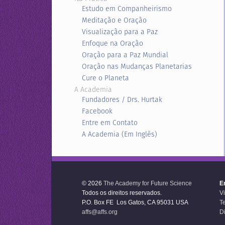
Estudo em Companheirismo
Meditação e Oração
Visualização para a Paz
Enfoque na Oração
Oração para a Paz Mundial
Oração nas Mudanças Planetarias
Cure o Planeta
A Academia
Fundadores / Drs. Hurtak
Facebook
Entre em Contato
A Academia (Em Inglês)
© 2026
The Academy for Future Science
E
Todos os direitos reservados.
V
P.O. Box FE Los Gatos, CA 95031 USA
T
affs@affs.org
Di