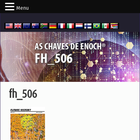
Menu
®
AS CHAVES DE ENOCH
FH_506
fh_506