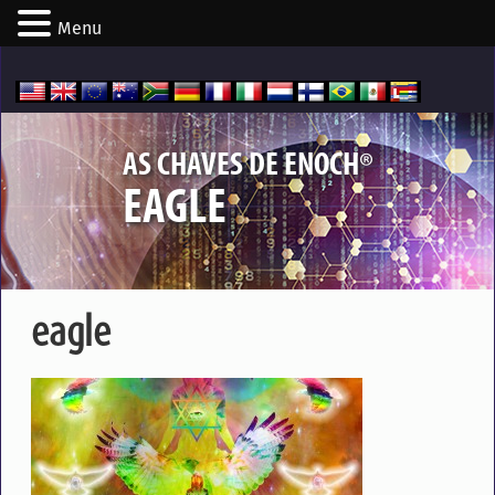
Menu
®
AS CHAVES DE ENOCH
EAGLE
eagle