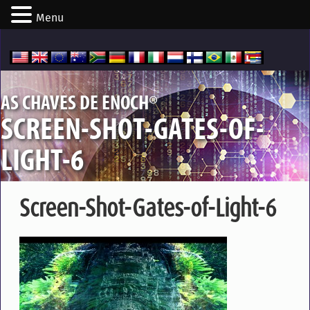
Menu
®
AS CHAVES DE ENOCH
SCREEN-SHOT-GATES-OF-
LIGHT-6
Screen-Shot-Gates-of-Light-6