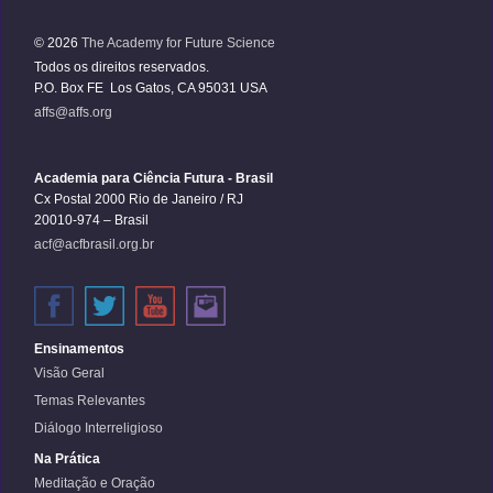
© 2026
The Academy for Future Science
Todos os direitos reservados.
P.O. Box FE Los Gatos, CA 95031 USA
affs@affs.org
Academia para Ciência Futura - Brasil
Cx Postal 2000 Rio de Janeiro / RJ
20010-974 – Brasil
acf@acfbrasil.org.br
Ensinamentos
Visão Geral
Temas Relevantes
Diálogo Interreligioso
Na Prática
Meditação e Oração