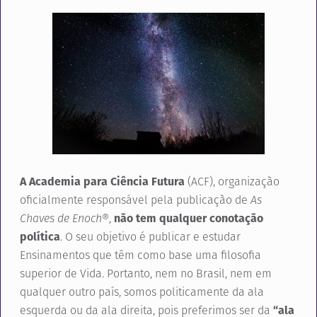
A Academia para Ciência Futura
(ACF), organização
oficialmente responsável pela publicação de
As
Chaves de Enoch
®,
não tem qualquer conotação
política
. O seu objetivo é publicar e estudar
Ensinamentos que têm como base uma filosofia
superior de Vida. Portanto, nem no Brasil, nem em
qualquer outro país, somos politicamente da ala
esquerda ou da ala direita, pois preferimos ser da
“ala