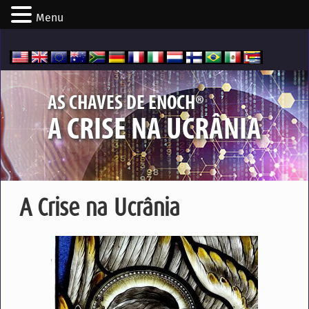
Menu
®
AS CHAVES DE ENOCH
A CRISE NA UCRÂNIA
A Crise na Ucrânia