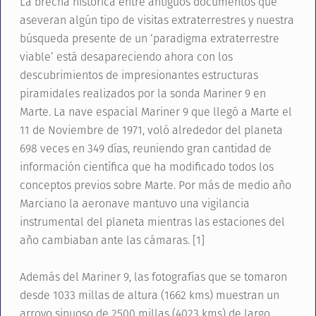
La brecha histórica entre antiguos documentos que
aseveran algún tipo de visitas extraterrestres y nuestra
búsqueda presente de un ‘paradigma extraterrestre
viable’ está desapareciendo ahora con los
descubrimientos de impresionantes estructuras
piramidales realizados por la sonda Mariner 9 en
Marte. La nave espacial Mariner 9 que llegó a Marte el
11 de Noviembre de 1971, voló alrededor del planeta
698 veces en 349 días, reuniendo gran cantidad de
información científica que ha modificado todos los
conceptos previos sobre Marte. Por más de medio año
Marciano la aeronave mantuvo una vigilancia
instrumental del planeta mientras las estaciones del
año cambiaban ante las cámaras. [1]
Además del Mariner 9, las fotografías que se tomaron
desde 1033 millas de altura (1662 kms) muestran un
arroyo sinuoso de 2500 millas (4023 kms) de largo